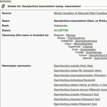
80000001
Details for:
Dactylorhiza traunsteineri subsp. traunsteineri
Source:
World Checklist of Selected Plant Families
Name:
Dactylorhiza traunsteineri (Saut. ex Rchb.
Rank:
Subspecies
Status:
ACCEPTED
Taxonomy (this taxon is included in):
Regnum -
Plantae
Divisio -
Tracheophyta
Subdivisio -
Spermatophytina
Class -
Magnoliopsida
Superordo -
Lilianae
Ordo -
Asparagales
Familia -
Orchidaceae
Genus -
Dactylorhiza 
Species -
Dactylorhi
Heterotypic synonyms:
Dactylorchis gracilis Hesl.-Harr.
Dactylorchis ruthei (M. Schulze) Verm.
Dactylorchis traunsteinerioides (Pugsley)
Dactylorhiza bohemica Businský
Dactylorhiza elatior (Afzel. ex Rchb. f.) So
Dactylorhiza francis-drucei (Wilmott) Aver
Dactylorhiza gracilis (Höppner) Soó
Dactylorhiza rhenana (Höppner) Soó
Dactylorhiza rigida (Höppner) Soó