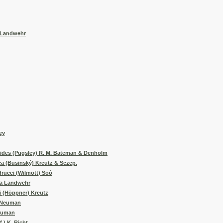
) Landwehr
ey
ioides (Pugsley) R. M. Bateman & Denholm
ca (Businský) Kreutz & Sczep.
drucei (Wilmott) Soó
ica Landwehr
ii (Höppner) Kreutz
) Neuman
Neuman
.) K. Richt.