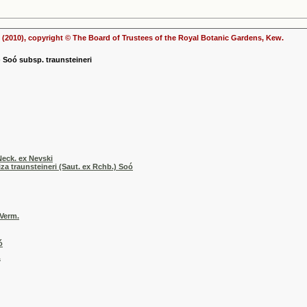
(2010), copyright © The Board of Trustees of the Royal Botanic Gardens, Kew.
) Soó subsp. traunsteineri
Neck. ex Nevski
za traunsteineri (Saut. ex Rchb.) Soó
 Verm.
ó
.