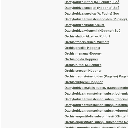
Dactylorhiza ruthei (M. Schulze) Soó
Dactylorhiza steegeri (Höppner) Soó
Dactylorhiza suevica (A. Fuchs) Soó
Dactylorhiza traunsteinerioides (Pugsley
Dactylorhiza vironii Kreutz
Dactylorhiza wirtgenii (Höppner) Soó
Orchis elatior Afzel. ex Rchb. f.
Orchis francis-drucei Wilmott
Orchis gracilis Höppner
Orchis rhenana Höppner
Orchis rigida Höppner
Orchis ruthei M. Schulze
Orchis steegeri Höppner
Orchis traunsteinerioides (Pugsley) Pugsl
Orchis wirtgenii Höppner
Dactylorhiza majalis subsp. traunsteiner
Dactylorhiza traunsteineri subsp. bohemi
Dactylorhiza traunsteineri subsp. francis-
Dactylorhiza traunsteineri subsp. hibern
Dactylorhiza traunsteineri subsp. wirtgen
Orchis angustifolia subsp. friesii (Klinge
Orchis angustifolia subsp. subcapitata 
Orchis lapponica subsp. dunensis (Rchb. f