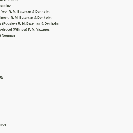
Pugsley
odfrey) R. M. Bateman & Denholm
(Wilmott) R. M. Bateman & Denholm
des (Pugsley) R. M. Bateman & Denholm
is-drucei (Wilmott) F. M. Vázquez
ge) Neuman
e
ge
linge