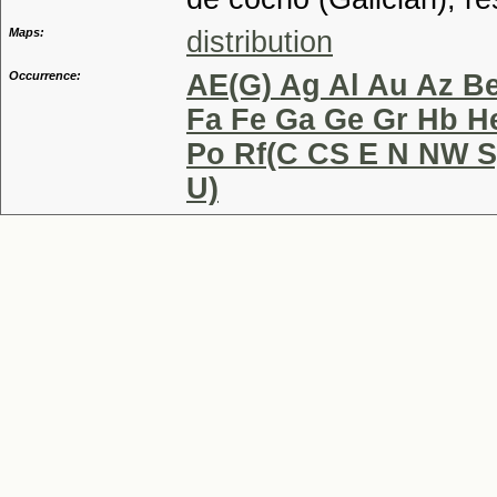
Maps:
distribution
Occurrence:
AE(G) Ag Al Au Az Be
Fa Fe Ga Ge Gr Hb He
Po Rf(C CS E N NW S
U)