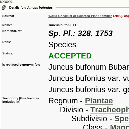
80000001
Details for:
Juncus bufonius
Source:
World Checklist of Selected Plant Families
(2010), co
Name:
Juncus bufonius L.
Nomencl. ref.:
Sp. Pl.: 328. 1753
Rank:
Species
Status:
ACCEPTED
Is replaced synonym for:
Juncus bufonum Buban
Juncus bufonius var. vu
Juncus bufonius var. g
Taxonomy (this taxon is
Regnum -
Plantae
included in):
Divisio -
Tracheop
Subdivisio -
Spe
Class -
Magn