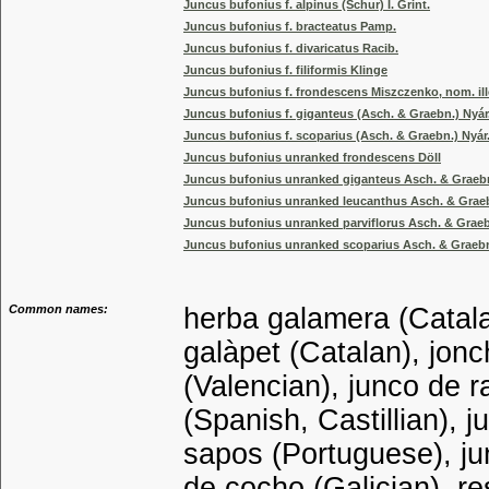
Juncus bufonius f. alpinus (Schur) I. Grint.
Juncus bufonius f. bracteatus Pamp.
Juncus bufonius f. divaricatus Racib.
Juncus bufonius f. filiformis Klinge
Juncus bufonius f. frondescens Miszczenko, nom. ill
Juncus bufonius f. giganteus (Asch. & Graebn.) Nyár
Juncus bufonius f. scoparius (Asch. & Graebn.) Nyár
Juncus bufonius unranked frondescens Döll
Juncus bufonius unranked giganteus Asch. & Graeb
Juncus bufonius unranked leucanthus Asch. & Grae
Juncus bufonius unranked parviflorus Asch. & Grae
Juncus bufonius unranked scoparius Asch. & Graeb
Common names:
herba galamera (Catala
galàpet (Catalan), jon
(Valencian), junco de r
(Spanish, Castillian), 
sapos (Portuguese), jun
de cocho (Galician), re