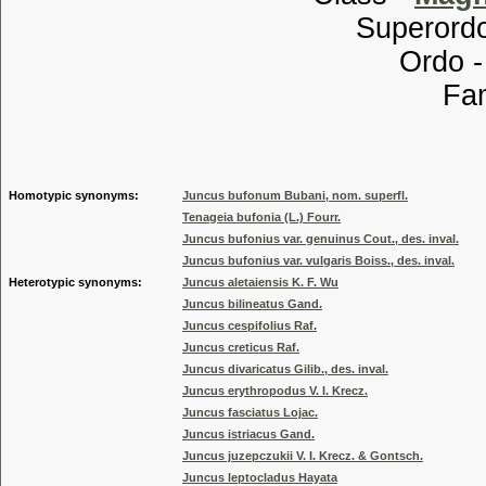
Superordo
Ordo 
Familia
Genus
Homotypic synonyms:
Juncus bufonum Bubani, nom. superfl.
Tenageia bufonia (L.) Fourr.
Juncus bufonius var. genuinus Cout., des. inval.
Juncus bufonius var. vulgaris Boiss., des. inval.
Heterotypic synonyms:
Juncus aletaiensis K. F. Wu
Juncus bilineatus Gand.
Juncus cespifolius Raf.
Juncus creticus Raf.
Juncus divaricatus Gilib., des. inval.
Juncus erythropodus V. I. Krecz.
Juncus fasciatus Lojac.
Juncus istriacus Gand.
Juncus juzepczukii V. I. Krecz. & Gontsch.
Juncus leptocladus Hayata