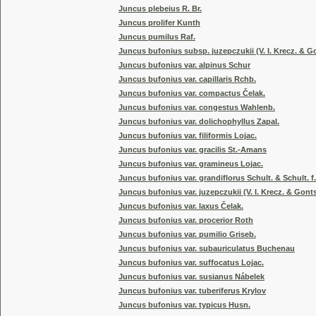
Juncus plebeius R. Br.
Juncus prolifer Kunth
Juncus pumilus Raf.
Juncus bufonius subsp. juzepczukii (V. I. Krecz. & G
Juncus bufonius var. alpinus Schur
Juncus bufonius var. capillaris Rchb.
Juncus bufonius var. compactus Čelak.
Juncus bufonius var. congestus Wahlenb.
Juncus bufonius var. dolichophyllus Zapal.
Juncus bufonius var. filiformis Lojac.
Juncus bufonius var. gracilis St.-Amans
Juncus bufonius var. gramineus Lojac.
Juncus bufonius var. grandiflorus Schult. & Schult. f.
Juncus bufonius var. juzepczukii (V. I. Krecz. & Gont
Juncus bufonius var. laxus Čelak.
Juncus bufonius var. procerior Roth
Juncus bufonius var. pumilio Griseb.
Juncus bufonius var. subauriculatus Buchenau
Juncus bufonius var. suffocatus Lojac.
Juncus bufonius var. susianus Nábelek
Juncus bufonius var. tuberiferus Krylov
Juncus bufonius var. typicus Husn.