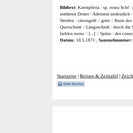
Bildtext:
Kaempferia
/
sp. rosea Schf
/
mittleren Dotter
/
Adernetz undeutlich
/
Streifen
/
citrongelb
//
grün
//
Basis des
Querschnitt
//
Längsschnitt
/
durch die 
farblos weiss
//
[...]
//
Spitze
/
des conec
Datum:
10.5.1871 ,
Sammelnummer:
Startseite
|
Reisen & Zeittafel
|
Zeic
Sekundärmenu DE