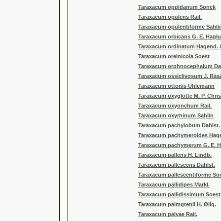
Taraxacum oppidanum Sonck
Taraxacum opulens Rail.
Taraxacum opulentiforme Sahli
Taraxacum orbicans G. E. Hagl
Taraxacum ordinatum Hagend. &
Taraxacum oreinicola Soest
Taraxacum orphnocephalum Dah
Taraxacum ossiclivosum J. Räs
Taraxacum ottonis Uhlemann
Taraxacum oxyglotte M. P. Chris
Taraxacum oxyonchum Rail.
Taraxacum oxyrhinum Sahlin
Taraxacum pachylobum Dahlst.
Taraxacum pachymeroides Hagen
Taraxacum pachymerum G. E. 
Taraxacum pallens H. Lindb.
Taraxacum pallescens Dahlst.
Taraxacum pallescentiforme So
Taraxacum pallidipes Markl.
Taraxacum pallidissimum Soest
Taraxacum palmgrenii H. Øllg.
Taraxacum palvae Rail.