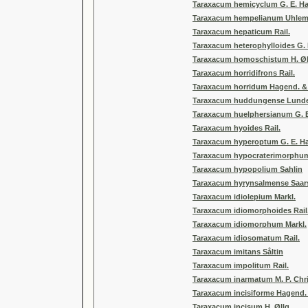
Taraxacum hemicyclum G. E. H
Taraxacum hempelianum Uhle
Taraxacum hepaticum Rail.
Taraxacum heterophylloides G.
Taraxacum homoschistum H. Øl
Taraxacum horridifrons Rail.
Taraxacum horridum Hagend. & 
Taraxacum huddungense Lundev
Taraxacum huelphersianum G. 
Taraxacum hyoides Rail.
Taraxacum hyperoptum G. E. H
Taraxacum hypocraterimorphum
Taraxacum hypopolium Sahlin
Taraxacum hyrynsalmense Saar
Taraxacum idiolepium Markl.
Taraxacum idiomorphoides Rail
Taraxacum idiomorphum Markl.
Taraxacum idiosomatum Rail.
Taraxacum imitans Såltin
Taraxacum impolitum Rail.
Taraxacum inarmatum M. P. Chri
Taraxacum incisiforme Hagend. 
Taraxacum incisum H. Øllg.