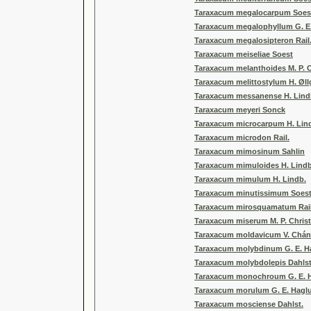
Taraxacum megalocarpum Soes
Taraxacum megalophyllum G. E
Taraxacum megalosipteron Rail
Taraxacum meiseliae Soest
Taraxacum melanthoides M. P. Ch
Taraxacum melittostylum H. Øll
Taraxacum messanense H. Lind
Taraxacum meyeri Sonck
Taraxacum microcarpum H. Lin
Taraxacum microdon Rail.
Taraxacum mimosinum Sahlin
Taraxacum mimuloides H. Lindb
Taraxacum mimulum H. Lindb.
Taraxacum minutissimum Soes
Taraxacum mirosquamatum Rail
Taraxacum miserum M. P. Christ
Taraxacum moldavicum V. Chán 
Taraxacum molybdinum G. E. H
Taraxacum molybdolepis Dahlst
Taraxacum monochroum G. E. 
Taraxacum morulum G. E. Hagl
Taraxacum mosciense Dahlst.