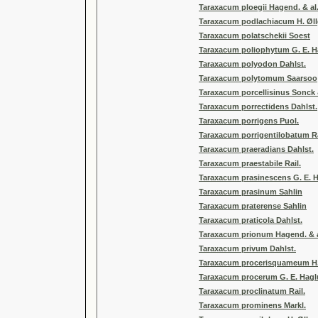
Taraxacum ploegii Hagend. & al
Taraxacum podlachiacum H. Øll
Taraxacum polatschekii Soest
Taraxacum poliophytum G. E. 
Taraxacum polyodon Dahlst.
Taraxacum polytomum Saarsoo
Taraxacum porcellisinus Sonck 
Taraxacum porrectidens Dahlst.
Taraxacum porrigens Puol.
Taraxacum porrigentilobatum Ra
Taraxacum praeradians Dahlst.
Taraxacum praestabile Rail.
Taraxacum prasinescens G. E. 
Taraxacum prasinum Sahlin
Taraxacum praterense Sahlin
Taraxacum praticola Dahlst.
Taraxacum prionum Hagend. & a
Taraxacum privum Dahlst.
Taraxacum procerisquameum H.
Taraxacum procerum G. E. Hag
Taraxacum proclinatum Rail.
Taraxacum prominens Markl.