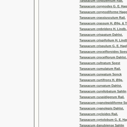
Taraxacum corpulentum Rail.
Taraxacum corynodes G. E. Ha
Taraxacum corynodiforme Hagen
Taraxacum crassiusculum Rail.
Taraxacum crassum H. Øllg. & T
Taraxacum crebridens H. Lindb.
Taraxacum crispatum Dahlst.
Taraxacum crispifolium H. Lind
Taraxacum crispulum G. E. Hag
Taraxacum croceifloroides Soes
Taraxacum croceiflorum Dahlst.
Taraxacum cultratum Soest
Taraxacum cumulatum Rail.
Taraxacum cuneatum Sonck
Taraxacum curtifrons H. Øllg.
Taraxacum curvatum Dahlst.
Taraxacum curvilobatum Sahlin
Taraxacum cuspidigerum Rail.
Taraxacum cyanolepidiforme So
Taraxacum cyanolepis Dahlst.
Taraxacum cycloides Rail.
Taraxacum cyrtolobum G. E. H
Taraxacum danubiense Sahlin