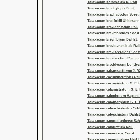
Taraxacum borovezum R. Doll
Taraxacum brachylepis Puol.
Taraxacum brachypodon Soest
Taraxacum breitfeldii Uhlemann
Taraxacum brevidentatum Rail.
Taraxacum brevifloroides Soest
Taraxacum breviflorum Dahlst.
Taraxacum brevipyramidale Rail
Taraxacum brevisectoides Soes
Taraxacum brevisectum Palmgr.
Taraxacum broddesonii Lundev. 
Taraxacum cabannaeforme J. R
Taraxacum cacuminatifrons Rail
Taraxacum cacuminatum G. E. 
Taraxacum calamistratum G. E.
Taraxacum calochroum Hagend. 
Taraxacum calomorphum G. E. 
Taraxacum caloschistoides Sahl
Taraxacum caloschistum Dahlst
Taraxacum campoduniense Sah
Taraxacum camuratum Rail.
Taraxacum canariense Soest
Taraxacum canentifolium Markl.