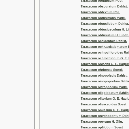
Taraxacum obnubilum Puol.
Taraxacum obscuratum Dahlst.
Taraxacum obtextum Rail.
Taraxacum obtusifrons Markl.
Taraxacum obtusilobum Dahlst.
Taraxacum obtusiusculum H. Li
Taraxacum obtusulum H. Lindb
Taraxacum occidentale Dahlst.
Taraxacum ochraceistigmatum R
Taraxacum ochrochloroides Rail
Taraxacum ochrochlorum G. E.
Taraxacum ohlsenii G. E. Haglu
Taraxacum ohritense Sonck
Taraxacum oinopolepis Dahlst.
Taraxacum oinopopodum Sahli
Taraxacum oistophorum Markl.
Taraxacum oligolobatum Sahlin
Taraxacum olitorium G. E. Hagl
Taraxacum olivaceoides Soest
Taraxacum omissum G. E. Hagl
Taraxacum onychodontum Dahl
Taraxacum opertum H. Øllg.
Taraxacum oplilobum Soest