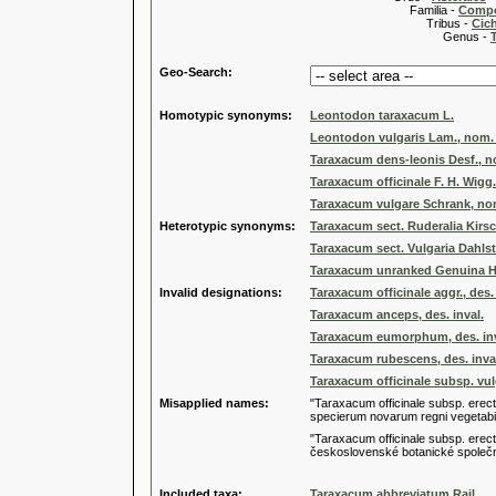
Familia -
Compo
Tribus -
Cic
Genus -
Geo-Search:
Homotypic synonyms:
Leontodon taraxacum L.
Leontodon vulgaris Lam., nom. i
Taraxacum dens-leonis Desf., no
Taraxacum officinale F. H. Wigg.
Taraxacum vulgare Schrank, nom
Heterotypic synonyms:
Taraxacum sect. Ruderalia Kirsc
Taraxacum sect. Vulgaria Dahlst.
Taraxacum unranked Genuina H
Invalid designations:
Taraxacum officinale aggr., des. 
Taraxacum anceps, des. inval.
Taraxacum eumorphum, des. inv
Taraxacum rubescens, des. inva
Taraxacum officinale subsp. vulg
Misapplied names:
"Taraxacum officinale subsp. erec
specierum novarum regni vegetabili
"Taraxacum officinale subsp. erec
československé botanické společn
Included taxa:
Taraxacum abbreviatum Rail.