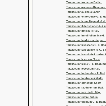
Taraxacum fasciatum Dahlst.
Taraxacum fascinans Kirschner 
Taraxacum faucicola Sahlin
Taraxacum fennorodiae G. E. H
Taraxacum fictum Hagend. & al.
Taraxacum filidens Hagend. & al
Taraxacum firmicaule Rail.
Taraxacum firmulifolium Markl.
Taraxacum flandricum Hagend. &
Taraxacum flavescens G. E. Ha
Taraxacum flavostylum R. G. B
Taraxacum flavoviride Lundev. &
Taraxacum flevoense Soest
Taraxacum flexile G. E. Haglund
Taraxacum floccosum Rail.
Taraxacum floribundum R. Doll
Taraxacum florstroemii Markl.
Taraxacum formosum Soest
Taraxacum fraudulentum Rail.
Taraxacum freticola H. Øllg.
Taraxacum fridenii Sahlin
Taraxacum fulgidum G. E. Hagl