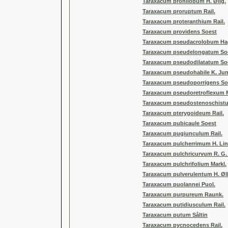
Taraxacum pronilobum H. Øllg.
Taraxacum proruptum Rail.
Taraxacum proteranthium Rail.
Taraxacum providens Soest
Taraxacum pseudacrolobum Hag
Taraxacum pseudelongatum So
Taraxacum pseudodilatatum So
Taraxacum pseudohabile K. Jun
Taraxacum pseudoporrigens S
Taraxacum pseudoretroflexum M.
Taraxacum pseudostenoschistu
Taraxacum pterygoideum Rail.
Taraxacum pubicaule Soest
Taraxacum pugiunculum Rail.
Taraxacum pulcherrimum H. Lin
Taraxacum pulchricurvum R. G.
Taraxacum pulchrifolium Markl.
Taraxacum pulverulentum H. Øll
Taraxacum puolannei Puol.
Taraxacum purpureum Raunk.
Taraxacum putidiusculum Rail.
Taraxacum putum Såltin
Taraxacum pycnocedens Rail.