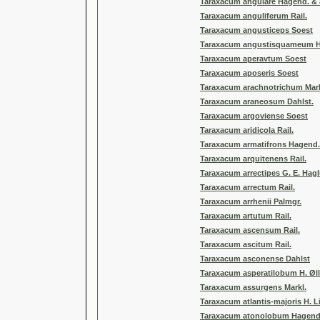
Taraxacum angulare Hagend. & a
Taraxacum anguliferum Rail.
Taraxacum angusticeps Soest
Taraxacum angustisquameum H.
Taraxacum aperavtum Soest
Taraxacum aposeris Soest
Taraxacum arachnotrichum Mark
Taraxacum araneosum Dahlst.
Taraxacum argoviense Soest
Taraxacum aridicola Rail.
Taraxacum armatifrons Hagend. 
Taraxacum arquitenens Rail.
Taraxacum arrectipes G. E. Hag
Taraxacum arrectum Rail.
Taraxacum arrhenii Palmgr.
Taraxacum artutum Rail.
Taraxacum ascensum Rail.
Taraxacum ascitum Rail.
Taraxacum asconense Dahlst
Taraxacum asperatilobum H. Øll
Taraxacum assurgens Markl.
Taraxacum atlantis-majoris H. L
Taraxacum atonolobum Hagend.