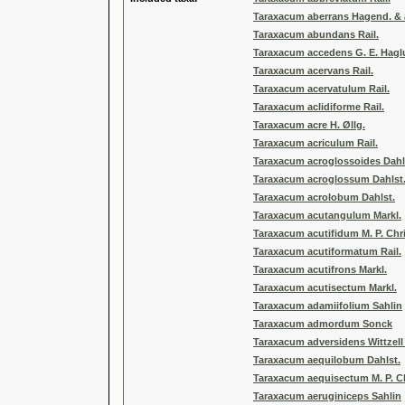
Taraxacum aberrans Hagend. & a
Taraxacum abundans Rail.
Taraxacum accedens G. E. Hag
Taraxacum acervans Rail.
Taraxacum acervatulum Rail.
Taraxacum aclidiforme Rail.
Taraxacum acre H. Øllg.
Taraxacum acriculum Rail.
Taraxacum acroglossoides Dahl
Taraxacum acroglossum Dahlst
Taraxacum acrolobum Dahlst.
Taraxacum acutangulum Markl.
Taraxacum acutifidum M. P. Chri
Taraxacum acutiformatum Rail.
Taraxacum acutifrons Markl.
Taraxacum acutisectum Markl.
Taraxacum adamiifolium Sahlin
Taraxacum admordum Sonck
Taraxacum adversidens Wittzell 
Taraxacum aequilobum Dahlst.
Taraxacum aequisectum M. P. Ch
Taraxacum aeruginiceps Sahlin