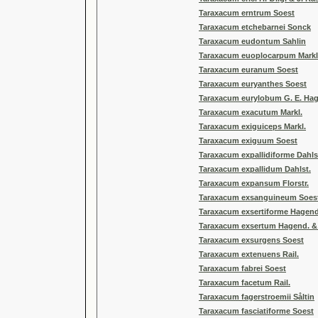
Taraxacum erntrum Soest
Taraxacum etchebarnei Sonck
Taraxacum eudontum Sahlin
Taraxacum euoplocarpum Markl
Taraxacum euranum Soest
Taraxacum euryanthes Soest
Taraxacum eurylobum G. E. Ha
Taraxacum exacutum Markl.
Taraxacum exiguiceps Markl.
Taraxacum exiguum Soest
Taraxacum expallidiforme Dahls
Taraxacum expallidum Dahlst.
Taraxacum expansum Florstr.
Taraxacum exsanguineum Soes
Taraxacum exsertiforme Hagend.
Taraxacum exsertum Hagend. & 
Taraxacum exsurgens Soest
Taraxacum extenuens Rail.
Taraxacum fabrei Soest
Taraxacum facetum Rail.
Taraxacum fagerstroemii Såltin
Taraxacum fasciatiforme Soest