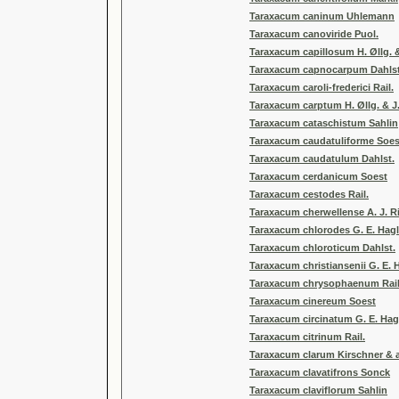
Taraxacum caninum Uhlemann
Taraxacum canoviride Puol.
Taraxacum capillosum H. Øllg.
Taraxacum capnocarpum Dahlst
Taraxacum caroli-frederici Rail.
Taraxacum carptum H. Øllg. & J
Taraxacum cataschistum Sahlin
Taraxacum caudatuliforme Soes
Taraxacum caudatulum Dahlst.
Taraxacum cerdanicum Soest
Taraxacum cestodes Rail.
Taraxacum cherwellense A. J. R
Taraxacum chlorodes G. E. Hag
Taraxacum chloroticum Dahlst.
Taraxacum christiansenii G. E.
Taraxacum chrysophaenum Rail
Taraxacum cinereum Soest
Taraxacum circinatum G. E. Ha
Taraxacum citrinum Rail.
Taraxacum clarum Kirschner & a
Taraxacum clavatifrons Sonck
Taraxacum claviflorum Sahlin