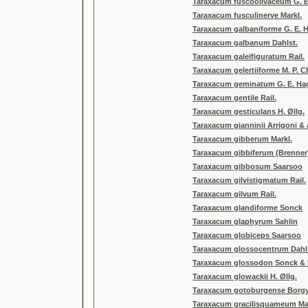
Taraxacum fuscoolivaceum G. E
Taraxacum fusculinerve Markl.
Taraxacum galbaniforme G. E. 
Taraxacum galbanum Dahlst.
Taraxacum galeifiguratum Rail.
Taraxacum gelertiiforme M. P. Ch
Taraxacum geminatum G. E. Ha
Taraxacum gentile Rail.
Taraxacum gesticulans H. Øllg.
Taraxacum gianninii Arrigoni & a
Taraxacum gibberum Markl.
Taraxacum gibbiferum (Brenner
Taraxacum gibbosum Saarsoo
Taraxacum gilvistigmatum Rail.
Taraxacum gilvum Rail.
Taraxacum glandiforme Sonck
Taraxacum glaphyrum Sahlin
Taraxacum globiceps Saarsoo
Taraxacum glossocentrum Dahl
Taraxacum glossodon Sonck & H
Taraxacum glowackii H. Øllg.
Taraxacum gotoburgense Borgv
Taraxacum gracilisquameum Mar