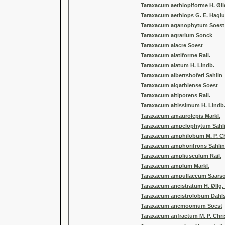
Taraxacum aethiopiforme H. Øll
Taraxacum aethiops G. E. Hagl
Taraxacum aganophytum Soest
Taraxacum agrarium Sonck
Taraxacum alacre Soest
Taraxacum alatiforme Rail.
Taraxacum alatum H. Lindb.
Taraxacum albertshoferi Sahlin
Taraxacum algarbiense Soest
Taraxacum altipotens Rail.
Taraxacum altissimum H. Lindb
Taraxacum amaurolepis Markl.
Taraxacum ampelophytum Sahl
Taraxacum amphilobum M. P. Ch
Taraxacum amphorifrons Sahlin
Taraxacum ampliusculum Rail.
Taraxacum amplum Markl.
Taraxacum ampullaceum Saars
Taraxacum ancistratum H. Øllg. 
Taraxacum ancistrolobum Dahls
Taraxacum anemoomum Soest
Taraxacum anfractum M. P. Chri