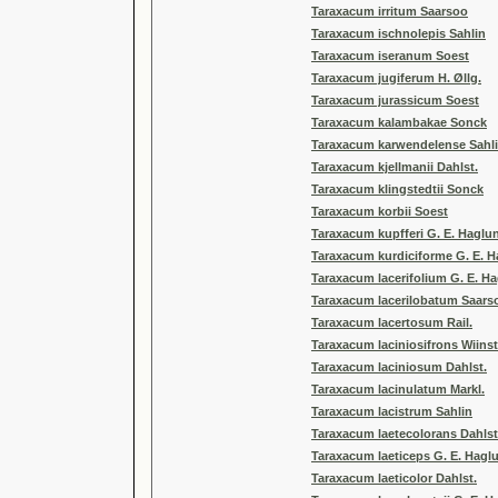
Taraxacum irritum Saarsoo
Taraxacum ischnolepis Sahlin
Taraxacum iseranum Soest
Taraxacum jugiferum H. Øllg.
Taraxacum jurassicum Soest
Taraxacum kalambakae Sonck
Taraxacum karwendelense Sahl
Taraxacum kjellmanii Dahlst.
Taraxacum klingstedtii Sonck
Taraxacum korbii Soest
Taraxacum kupfferi G. E. Haglu
Taraxacum kurdiciforme G. E. 
Taraxacum lacerifolium G. E. H
Taraxacum lacerilobatum Saars
Taraxacum lacertosum Rail.
Taraxacum laciniosifrons Wiinst
Taraxacum laciniosum Dahlst.
Taraxacum lacinulatum Markl.
Taraxacum lacistrum Sahlin
Taraxacum laetecolorans Dahlst
Taraxacum laeticeps G. E. Hagl
Taraxacum laeticolor Dahlst.