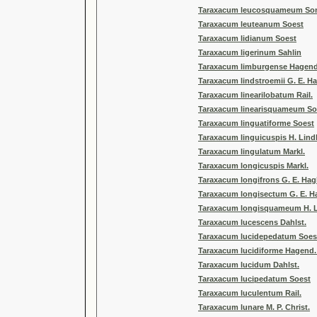
Taraxacum leucosquameum So
Taraxacum leuteanum Soest
Taraxacum lidianum Soest
Taraxacum ligerinum Sahlin
Taraxacum limburgense Hagend.
Taraxacum lindstroemii G. E. H
Taraxacum linearilobatum Rail.
Taraxacum linearisquameum So
Taraxacum linguatiforme Soest
Taraxacum linguicuspis H. Lind
Taraxacum lingulatum Markl.
Taraxacum longicuspis Markl.
Taraxacum longifrons G. E. Ha
Taraxacum longisectum G. E. H
Taraxacum longisquameum H. L
Taraxacum lucescens Dahlst.
Taraxacum lucidepedatum Soes
Taraxacum lucidiforme Hagend. 
Taraxacum lucidum Dahlst.
Taraxacum lucipedatum Soest
Taraxacum luculentum Rail.
Taraxacum lunare M. P. Christ.