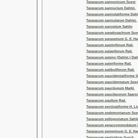
Taraxacum pannonicum Soest
Taraxacum pannucium Dahlst.
Taraxacum pannulatiforme Dahl
Taraxacum pannulatum Dahlst.
Taraxacum panoplum Sahlin
Taraxacum paradoxachrum Soe
Taraxacum parasemum G. E. Ha
Taraxacum pastiniferum Rail.
Taraxacum patagiferum Rail.
Taraxacum patens (Dahlst.) Dahl
Taraxacum pateriforme Rail.
Taraxacum patibuliferum Rail.
Taraxacum paucidentatiforme S
Taraxacum paucidentatum Soes
Taraxacum paucijugum Markl.
Taraxacum paucilacerum Saars
Taraxacum paullum Rail.
Taraxacum pectinatiforme H. Li
Taraxacum pedemontanum Soe
Taraxacum peliogoniatum Sahli
Taraxacum peraccommodatum R
Taraxacum peregrinum G. E. Ha
Taraxacum perrigidum Sonck