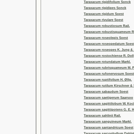
Taraxacum rigidifolium Sonck
Taraxacum rigidipes Sonck
Taraxacum rigidum Soest
Taraxacum rivulare Soest
Taraxacum robustiosum Rail.
Taraxacum robustisquameum Ra
Taraxacum roseolepis Soest
Taraxacum roseopedatum Soes
Taraxacum roseopes K. Jung & a
Taraxacum rostochiense R. Doll
Taraxacum rotundatum Markl.
Taraxacum rubrisquameum M. P.
Taraxacum rufonervosum Soest
Taraxacum ruptifolium H. Øllg.
Taraxacum rutilum Kirschner &
Taraxacum sabaudum Soest
Taraxacum saetigerum Saarsoo
Taraxacum sagittilobum W. Koc
Taraxacum sagittipotens G. E. 
Taraxacum sahlinii Rail.
Taraxacum sanguineum Markl.
Taraxacum santandricum Soest
Taraxacum sarcophyllum Dahlst