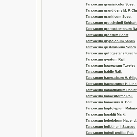
Taraxacum graminicolor Soest
Taraxacum grandidens M. P. Chr
Taraxacum graniticum Soest
Taraxacum grossheimii Schisch
Taraxacum grossodentosum Rai
Taraxacum grossum Soest
Taraxacum grypolobum Sahlin
Taraxacum gustavianum Sonck
Taraxacum guttigestans Kirsch
Taraxacum gyratum Rail.
Taraxacum haareanum Tzvelev
Taraxacum habile Rail.
Taraxacum haematicum H. Øllg. 
Taraxacum haematopus H. Lind
Taraxacum hamatilobum Dahlst
Taraxacum hamosiforme Rail.
Taraxacum hamosius R. Doll
Taraxacum haptolepium Malmio
Taraxacum haraldii Markl.
Taraxacum hebelobum Hagend. 
Taraxacum heikkinenii Saarsoo
Taraxacum helmii-emiliae Rail.