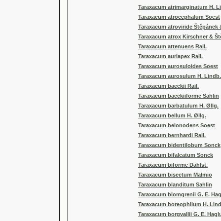
Taraxacum atrimarginatum H. L
Taraxacum atrocephalum Soest
Taraxacum atroviride Štěpánek 
Taraxacum atrox Kirschner & Š
Taraxacum attenuens Rail.
Taraxacum auriapex Rail.
Taraxacum aurosuloides Soest
Taraxacum aurosulum H. Lindb.
Taraxacum baeckii Rail.
Taraxacum baeckiiforme Sahlin
Taraxacum barbatulum H. Øllg.
Taraxacum bellum H. Øllg.
Taraxacum belonodens Soest
Taraxacum bernhardi Rail.
Taraxacum bidentilobum Sonck
Taraxacum bifalcatum Sonck
Taraxacum biforme Dahlst.
Taraxacum bisectum Malmio
Taraxacum blanditum Sahlin
Taraxacum blomgrenii G. E. Ha
Taraxacum boreophilum H. Lind
Taraxacum borgvallii G. E. Hag