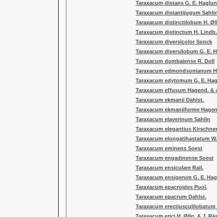
Taraxacum distans G. E. Haglu
Taraxacum distantijugum Sahli
Taraxacum distinctilobum H. Øl
Taraxacum distinctum H. Lindb.
Taraxacum diversicolor Sonck
Taraxacum diversilobum G. E. 
Taraxacum dombaiense R. Doll
Taraxacum edmondsonianum H.
Taraxacum edytomum G. E. Ha
Taraxacum effusum Hagend. & a
Taraxacum ekmanii Dahlst.
Taraxacum ekmaniiforme Hagend
Taraxacum elaverinum Sahlin
Taraxacum elegantius Kirschner 
Taraxacum elongatihastatum W.
Taraxacum eminens Soest
Taraxacum engadinense Soest
Taraxacum ensiculare Rail.
Taraxacum ensigerum G. E. Ha
Taraxacum epacroides Puol.
Taraxacum epacrum Dahlst.
Taraxacum erectiusculilobatum 
Taraxacum erici H. Øllg. & J. R