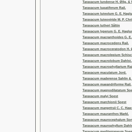
Taraxacum lundense H. Øllg. & W
Taraxacum lupatiferum Rail.
Taraxacum luteolum G. E. Hagl
Taraxacum luteoviride M. P. Chri
Taraxacum lutheri Såltin
Taraxacum lyperum G. E. Haglu
Taraxacum macranthoides G. E
Taraxacum macrocedens Rail.
Taraxacum macroceratodon H. Ø
Taraxacum macrolepium Schisc
Taraxacum macrolobum Dahlst.
Taraxacum macrophyllarium Rai
Taraxacum maculatum Jord.
Taraxacum maderense Sahlin &
Taraxacum maeandriforme Rail.
Taraxacum magnodilatatum Soe
Taraxacum malyi Soest
Taraxacum marchionii Soest
Taraxacum margettsii C. C. Haw
Taraxacum mauranthes Markl.
Taraxacum maurocephalum So
Taraxacum maurophyllum Dahls
Taraxacum mediterraneum Soes