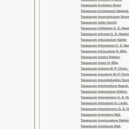
Taraxacum inclinans Soest
Taraxacum incomptum Hagend. 
Taraxacum inconspicuum Soes
Taraxacum index Sonck
Taraxacum infidulum G. E. Hag
Taraxacum informe G. E. Haglu
Taraxacum infucatulum Sahlin
Taraxacum infumatum G. E. Ha
Taraxacum infuscatum H. Øllg.
Taraxacum ingens Palmgr.
Taraxacum inops H. Øllg.
Taraxacum insigne M. P. Christ. 
Taraxacum insuetum M. P. Chris
Taraxacum integriloboides Soes
Taraxacum intermedium Raunk.
Taraxacum interruptum Dahlst.
Taraxacum interveniens G. E. H
Taraxacum intricatum H. Lindb.
Taraxacum intumescens G. E. 
Taraxacum investiens Rail.
Taraxacum involucratum Dahlst
Taraxacum involutum Rail.