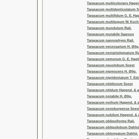
Taraxacum multicolorans Hagend
Taraxacum multidenticulatum S
Taraxacum multifidum G. E. Ha
Taraxacum multijugum W. Koch
Taraxacum mundulum Rail.
Taraxacum mutabile Saarsoo
Taraxacum nannophyes Rail.
Taraxacum necessarium H. Øllg
Taraxacum nectaristigmatum Rai
Taraxacum nemorum G. E. Hag
Taraxacum neuolobum Soest
Taraxacum nigrescens H. Øllg.
Taraxacum nigridentatum T. Ed
Taraxacum nitidiorum Soest
Taraxacum nitidum Hagend. & a
Taraxacum notabile H. Øllg.
Taraxacum nothum Hagend. & a
Taraxacum novoburgense Soes
Taraxacum nubilum Hagend. & a
Taraxacum obliquiforme Rail.
Taraxacum obliquilobum Dahlst
Taraxacum oblongatum Dahlst.