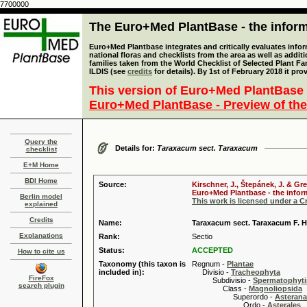
7700000
The Euro+Med PlantBase - the informa
Euro+Med Plantbase integrates and critically evaluates info
national floras and checklists from the area as well as addit
families taken from the World Checklist of Selected Plant 
ILDIS (see
credits
for details). By 1st of February 2018 it pro
This version of Euro+Med PlantBase 
Euro+Med PlantBase - Preview of the
Query the
Details for:
Taraxacum sect. Taraxacum
checklist
E+M Home
BDI Home
Source:
Kirschner, J., Štepánek, J. & Gr
Euro+Med Plantbase - the inform
Berlin model
This work is licensed under a 
explained
Credits
Name:
Taraxacum sect. Taraxacum F. H
Explanations
Rank:
Sectio
Status:
ACCEPTED
How to cite us
Taxonomy (this taxon is
Regnum -
Plantae
included in):
Divisio -
Tracheophyta
FireFox
Subdivisio -
Spermatophyti
search plugin
Class -
Magnoliopsida
Superordo -
Asteran
Ordo -
Asterales