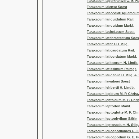
Taraxacum lagerkrantzii G. E. 
Taraxacum laiense Soest
Taraxacum lanceolatisquameum 
Taraxacum languidulum Rail.
Taraxacum languidum Markl.
Taraxacum lasiodasum Soest
Taraxacum latebracteatum Soes
Taraxacum latens H. Øllg.
Taraxacum laticaudatum Rail.
Taraxacum laticordatum Markl.
Taraxacum latisectum H. Lindb.
Taraxacum latissimum Palmgr.
Taraxacum laudabile H. Øllg. & 
Taraxacum lawalreei Soest
Taraxacum lehbertii H. Lindb.
Taraxacum lepidum M. P. Christ.
Taraxacum leptaleum M. P. Chris
Taraxacum leptodon Markl.
Taraxacum leptoglotte M. P. Chri
Taraxacum leptophyllum Såltin
Taraxacum leptoscelum H. Øllg.
Taraxacum leucopodioides G. E
Taraxacum leucopodum G. E. H