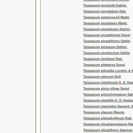
Taraxacum persimile Dahlst.
Taraxacum pervalidum Rail.
Taraxacum petterssonii Markl.
Taraxacum picatidens Markl.
Taraxacum piceaticeps Dahlst.
Taraxacum piceatiforme Soest
Taraxacum piceatifrons Sahlin
Taraxacum piceatum Dahlst.
Taraxacum piceipictum Sahlin
Taraxacum pictidum Rail.
Taraxacum pilatense Soest
Taraxacum pilosella Lundev. & H
Taraxacum pilosum Doll
Taraxacum piluliferum G. E. Ha
Taraxacum pinto-silvae Soest
Taraxacum pittochromatum Sah
Taraxacum placibile G. E. Hagl
Taraxacum planoides Hagend. &
Taraxacum planum Raunk.
Taraxacum platyphyllinum Rail.
Taraxacum plicatiangulatum Rai
Taraxacum plicatifrons Saarsoo