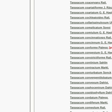
Taraxacum coacervans Rail.
Taraxacum coartatiforme J. Rä
Taraxacum coartatum G. E. Hag
Taraxacum cochleatoides Rail.
Taraxacum collarispinulosum 
Taraxacum complicatum Soest
Taraxacum comtulum G. E. Hag
Taraxacum concinnaticeps Rail.
Taraxacum concinnum G. E. Ha
Taraxacum conforme Palmgr.
[p
Taraxacum congestum G. E. Ha
Taraxacum constrictiforme Rail.
Taraxacum continium Sahlin
Taraxacum contractum Markl.
Taraxacum conturbatum Sonck
Taraxacum convergentilobatum 
Taraxacum convexum Dahlst.
Taraxacum cophocentrum Dahls
Taraxacum copidophyllum Dahl
Taraxacum cordatum Palmgr.
Taraxacum cordiferum Markl.
Taraxacum corneolum Rail.