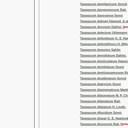
Taraxacum dargilanicum Sonck
Taraxacum dasypogonum Rail.
Taraxacum davosense Soest
Taraxacum debrayi Hagend. & al
Taraxacum decorum Dahlst.
[pr
Taraxacum delectum Uhlemann
Taraxacum deltoideum G. E. Ha
Taraxacum deltoidifrons H. Øllg
Taraxacum demotes Sahlin
Taraxacum densilobum Dahlst.
Taraxacum denticulatum Hagend
Taraxacum dentilobum Soest
Taraxacum dentisquamosum Rai
Taraxacum desideratum Sonck
Taraxacum diapyrum Soest
Taraxacum diastematicum Markl
Taraxacum dilaceratum M. P. Chr
Taraxacum dilaniatum Rail.
Taraxacum dilatatum H. Lindb.
Taraxacum dilucidum Soest
Taraxacum dispar G. E. Haglun
Taraxacum dissonum Rail.
[pro