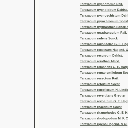
Taraxacum pycnoforme Rail.
Taraxacum pycnolobum Dahlst.
Taraxacum pycnoschistum Dahl
Taraxacum pyrochromum Soest
Taraxacum pyrrhanthes Sonck 
Taraxacum quadrangulum Rail.
Taraxacum radens Sonck
Taraxacum railonsalae G. E. Ha
Taraxacum recessum Hagend. & 
Taraxacum recurvum Dahlst.
Taraxacum reinthalii Markl.
Taraxacum remanens G. E. Hag
Taraxacum remanentilobum Soe
Taraxacum resectum Rail.
Taraxacum retortum Soest
Taraxacum retroflexum H. Lindb
Taraxacum revertitans Greuter
Taraxacum revolutum G. E. Hag
Taraxacum rhaeticum Soest
Taraxacum rhamphodes G. E. H
Taraxacum rhodopodum M. P. Chr
Taraxacum rigens Hagend. & al.