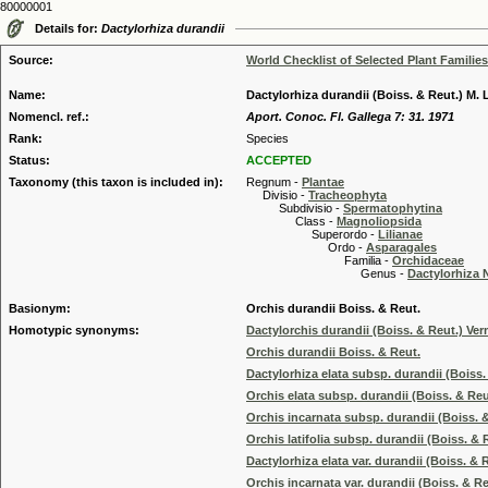
80000001
Details for:
Dactylorhiza durandii
Source:
World Checklist of Selected Plant Families
Name:
Dactylorhiza durandii (Boiss. & Reut.) M. 
Nomencl. ref.:
Aport. Conoc. Fl. Gallega 7: 31. 1971
Rank:
Species
Status:
ACCEPTED
Taxonomy (this taxon is included in):
Regnum -
Plantae
Divisio -
Tracheophyta
Subdivisio -
Spermatophytina
Class -
Magnoliopsida
Superordo -
Lilianae
Ordo -
Asparagales
Familia -
Orchidaceae
Genus -
Dactylorhiza 
Basionym:
Orchis durandii Boiss. & Reut.
Homotypic synonyms:
Dactylorchis durandii (Boiss. & Reut.) Ver
Orchis durandii Boiss. & Reut.
Dactylorhiza elata subsp. durandii (Boiss.
Orchis elata subsp. durandii (Boiss. & Reu
Orchis incarnata subsp. durandii (Boiss. 
Orchis latifolia subsp. durandii (Boiss. & 
Dactylorhiza elata var. durandii (Boiss. &
Orchis incarnata var. durandii (Boiss. & Reu