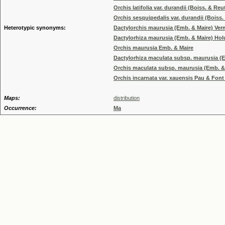
Orchis latifolia var. durandii (Boiss. & Reut
Orchis sesquipedalis var. durandii (Boiss. 
Heterotypic synonyms:
Dactylorchis maurusia (Emb. & Maire) Ver
Dactylorhiza maurusia (Emb. & Maire) Hol
Orchis maurusia Emb. & Maire
Dactylorhiza maculata subsp. maurusia (
Orchis maculata subsp. maurusia (Emb. & 
Orchis incarnata var. xauensis Pau & Font
Maps:
distribution
Occurrence:
Ma