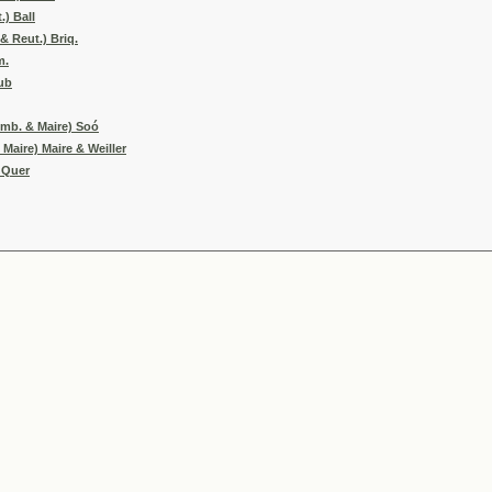
.) Ball
& Reut.) Briq.
m.
ub
Emb. & Maire) Soó
Maire) Maire & Weiller
 Quer