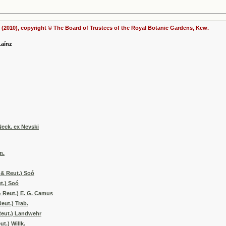
(2010), copyright © The Board of Trustees of the Royal Botanic Gardens, Kew.
Laínz
Neck. ex Nevski
m.
 & Reut.) Soó
t.) Soó
& Reut.) E. G. Camus
Reut.) Trab.
 Reut.) Landwehr
t.) Willk.